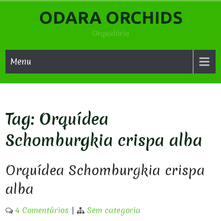
Skip
ODARA ORCHIDS
to
content
Orquidário
Menu
Tag:
Orquídea
Schomburgkia crispa alba
Orquídea Schomburgkia crispa
alba
4 Comentários
|
Sem categoria