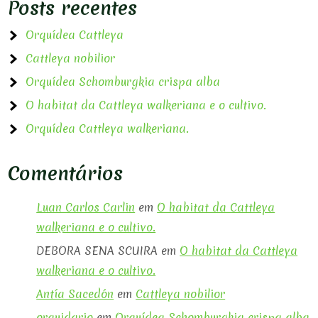
Posts recentes
Orquídea Cattleya
Cattleya nobilior
Orquídea Schomburgkia crispa alba
O habitat da Cattleya walkeriana e o cultivo.
Orquídea Cattleya walkeriana.
Comentários
Luan Carlos Carlin
em
O habitat da Cattleya
walkeriana e o cultivo.
DEBORA SENA SCUIRA
em
O habitat da Cattleya
walkeriana e o cultivo.
Antía Sacedón
em
Cattleya nobilior
orquidario
em
Orquídea Schomburgkia crispa alba