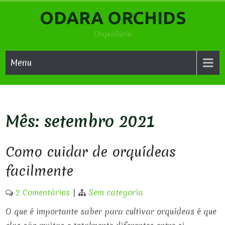
Skip
ODARA ORCHIDS
to
content
Orquidário
Menu
Mês:
setembro 2021
Como cuidar de orquídeas
facilmente
2 Comentários
|
Sem categoria
O que é importante saber para cultivar orquídeas é que