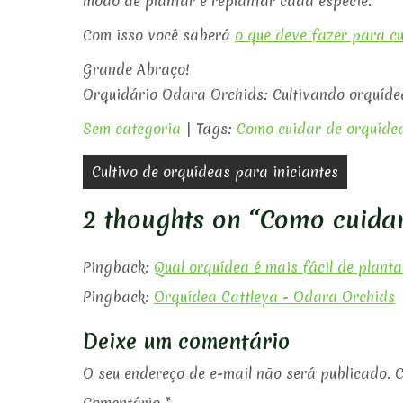
modo de plantar e replantar cada espécie.
Com isso você saberá
o que deve fazer para c
Grande Abraço!
Orquidário Odara Orchids: Cultivando orquíd
Sem categoria
| Tags:
Como cuidar de orquídea
Navegação
Cultivo de orquídeas para iniciantes
de
2 thoughts on “
Como cuidar
Post
Pingback:
Qual orquídea é mais fácil de plant
Pingback:
Orquídea Cattleya - Odara Orchids
Deixe um comentário
O seu endereço de e-mail não será publicado.
C