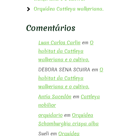
Orquídea Cattleya walkeriana.
Comentários
Luan Carlos Carlin
em
O
habitat da Cattleya
walkeriana e o cultivo.
DEBORA SENA SCUIRA
em
O
habitat da Cattleya
walkeriana e o cultivo.
Antía Sacedón
em
Cattleya
nobilior
orquidario
em
Orquídea
Schomburgkia crispa alba
Sueli
em
Orquídea