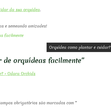
uidar da sua orquídea
.
eas e semeando amizades!
s facilmente
Orquídea como plantar e cuidar?
 de orquídeas facilmente
”
ar? - Odara Orchids
ampos obrigatórios são marcados com
*