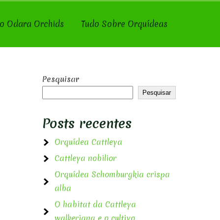
o Odara Orchids
Tudo Sobre Orquídeas
Pesquisar
Pesquisar
Posts recentes
Orquídea Cattleya
Cattleya nobilior
Orquídea Schomburgkia crispa
alba
O habitat da Cattleya
walkeriana e o cultivo.