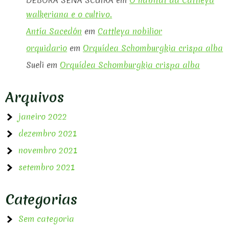
DEBORA SENA SCUIRA
em
O habitat da Cattleya
walkeriana e o cultivo.
Antía Sacedón
em
Cattleya nobilior
orquidario
em
Orquídea Schomburgkia crispa alba
Sueli
em
Orquídea Schomburgkia crispa alba
Arquivos
janeiro 2022
dezembro 2021
novembro 2021
setembro 2021
Categorias
Sem categoria