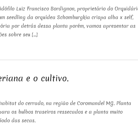
dófilo Luiz Francisco Bordignon, proprietário do Orquidári
um seedling da orquídea Schomburgkia crispa alba x self,
stória por detrás dessa planta porém, vamos apresentar as
es sobre seu […]
riana e o cultivo.
habitat do cerrado, na região de Coromandel MG. Planta
para os bulbos traseiros ressecados e a planta muito
íodo das secas.