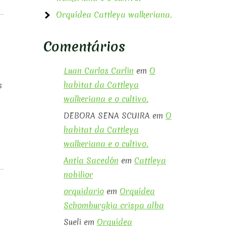
Orquídea Cattleya walkeriana.
Comentários
Luan Carlos Carlin
em
O
habitat da Cattleya
s
walkeriana e o cultivo.
DEBORA SENA SCUIRA
em
O
habitat da Cattleya
walkeriana e o cultivo.
Antía Sacedón
em
Cattleya
nobilior
orquidario
em
Orquídea
Schomburgkia crispa alba
Sueli
em
Orquídea