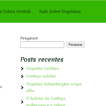
o Odara Orchids
Tudo Sobre Orquídeas
Pesquisar
Pesquisar
Posts recentes
Orquídea Cattleya
Cattleya nobilior
Orquídea Schomburgkia crispa
as
alba
O habitat da Cattleya
walkeriana e o cultivo.