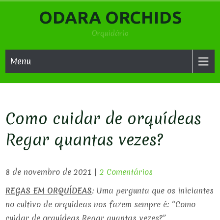
Skip
ODARA ORCHIDS
to
content
Orquidário
Menu
Como cuidar de orquídeas
Regar quantas vezes?
8 de novembro de 2021
|
2 Comentários
REGAS EM ORQUÍDEAS
: Uma pergunta que os iniciantes
no cultivo de orquídeas nos fazem sempre é: “Como
cuidar de orquídeas Regar quantas vezes?”