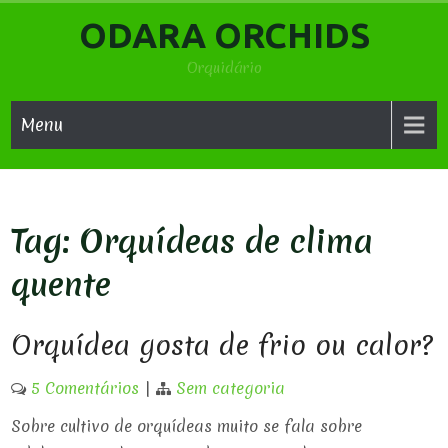
Skip
ODARA ORCHIDS
to
content
Orquidário
Menu
Tag:
Orquídeas de clima
quente
Orquídea gosta de frio ou calor?
5 Comentários
|
Sem categoria
Sobre cultivo de orquídeas muito se fala sobre